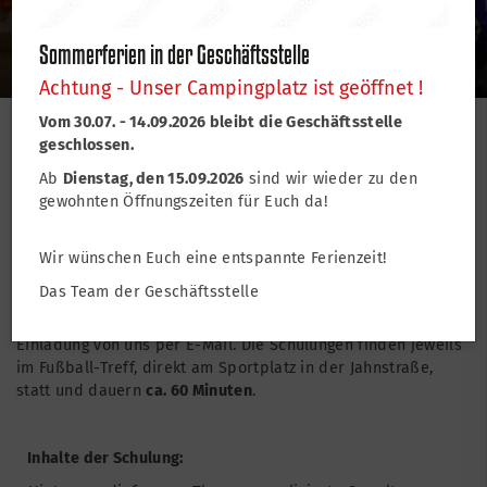
TSV Lohr
Sommerferien in der Geschäftsstelle
Achtung - Unser Campingplatz ist geöffnet !
Vom 30.07. - 14.09.2026 bleibt die Geschäftsstelle
geschlossen.
Vereinsinterne Schulungen
Ab
Dienstag, den 15.09.2026
sind wir wieder zu den
gewohnten Öffnungszeiten für Euch da!
Unsere Schulungen richten sich an alle neuen TrainerInnen,
BetreuerInnen und auch Hilfskräfte in den Abteilungen, die
Wir wünschen Euch eine entspannte Ferienzeit!
in erster Linie im Kinder- und Jugendbereich tätig sind.
Das Team der Geschäftsstelle
Sie finden in regelmäßigen Abständen, je nach Bedarf, statt.
Neue TrainerInen/BetreuerInnen erhalten zeitnah eine
Einladung von uns per E-Mail. Die Schulungen finden jeweils
im Fußball-Treff, direkt am Sportplatz in der Jahnstraße,
statt und dauern
ca. 60 Minuten
.
Inhalte der Schulung: