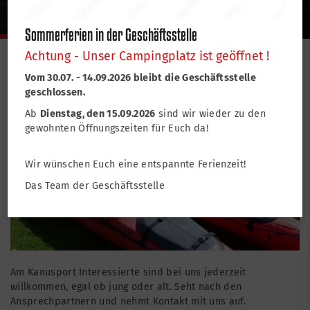
Angebot ist vielfältig
Sommerferien in der Geschäftsstelle
Achtung - Unser Campingplatz ist geöffnet !
Willkommen in der Abteilung Kanu und Ski
Vom 30.07. - 14.09.2026 bleibt die Geschäftsstelle
geschlossen.
Ab
Dienstag, den 15.09.2026
sind wir wieder zu den
gewohnten Öffnungszeiten für Euch da!
Wir wünschen Euch eine entspannte Ferienzeit!
Das Team der Geschäftsstelle
Am Kanusport Interessierte sind bei uns jederzeit
willkommen, egal ob jung oder alt. Seht nach den
Ansprechpartnern
und nehmt Kontakt mit uns auf.