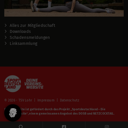
Alles zur Mitgliedschaft
Downloads
Schadensmeldungen
Linksammlung
© 2026 - TSV Lohr |
Impressum
|
Datenschutz
Diese Website ist gefördert durch das Projekt
„Sportdeutschland – Die
Vereinswebsite”
, einem gemeinsamen Angebot des DOSB und NETZCOCKTAIL.