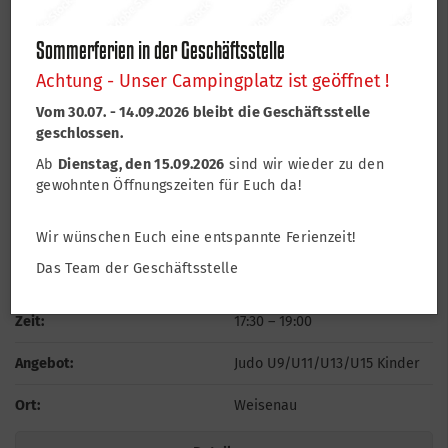
Wochentag:
Montag
Sommerferien in der Geschäftsstelle
Zeit:
17:30
–
19:00
Achtung - Unser Campingplatz ist geöffnet !
Angebot:
Judo Anfaenger Kinder (SAG)
Vom 30.07. - 14.09.2026 bleibt die Geschäftsstelle
geschlossen.
Ort:
Weisenau
Ab
Dienstag, den 15.09.2026
sind wir wieder zu den
gewohnten Öffnungszeiten für Euch da!
Details
Wir wünschen Euch eine entspannte Ferienzeit!
Das Team der Geschäftsstelle
Wochentag:
Dienstag
Zeit:
17:30
–
19:00
Angebot:
Judo U9/U11/U13/U15 Kinder
Ort:
Weisenau