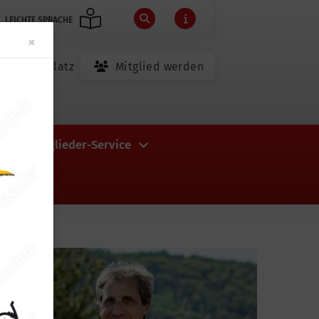
LEICHTE SPRACHE
Close
×
Campingplatz
Mitglied werden
ot
Mitglieder-Service