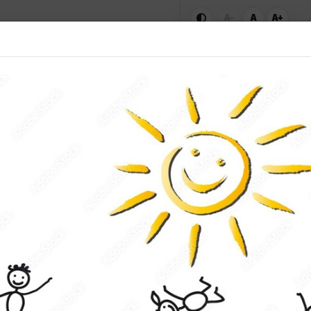
A-
A
A+
Aktuelles Kursangebot
|
Sportsuche
|
ws
Sportangebot
KiSS
Aktuelles Kursangeb
Sportangebote und Abteilungen
Leichtathletik