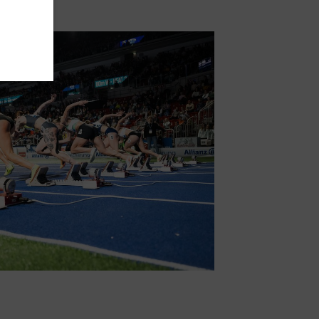
schäftsstelle
V Lohr
hnstraße 12
816 Lohr am Main
09352 89309
zentrale@tsv-lohr.de