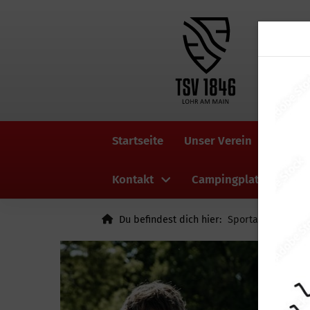
Startseite
Unser Verein
Ne
Kontakt
Campingplatz
Du befindest dich hier:
Sportangebot