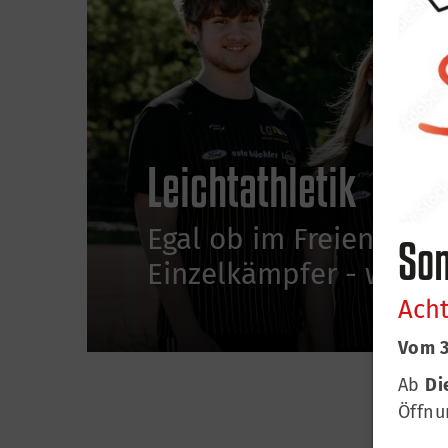
Leichtathletik
Egal ob im Freien oder
Som
Einzelkämpfer - wir 
Acht
Vom 3
Ab
Di
Öffnu