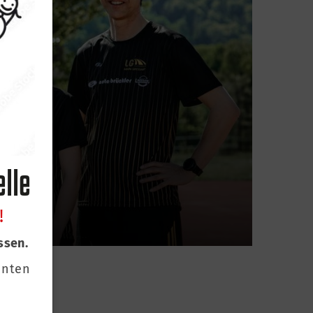
lle
!
ssen.
hnten