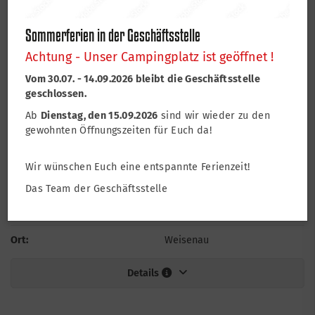
Zeit:
14:00
–
15:30
Angebot:
Turnen Geraetturnen Gruppe 3
Sommerferien in der Geschäftsstelle
Achtung - Unser Campingplatz ist geöffnet !
Ort:
Weisenau
Vom 30.07. - 14.09.2026 bleibt die Geschäftsstelle
Details
geschlossen.
Ab
Dienstag, den 15.09.2026
sind wir wieder zu den
gewohnten Öffnungszeiten für Euch da!
Wochentag:
Montag
Wir wünschen Euch eine entspannte Ferienzeit!
Zeit:
14:30
–
16:00
Das Team der Geschäftsstelle
Angebot:
Turnen Geraetturnen Gruppe 2
Ort:
Weisenau
Details