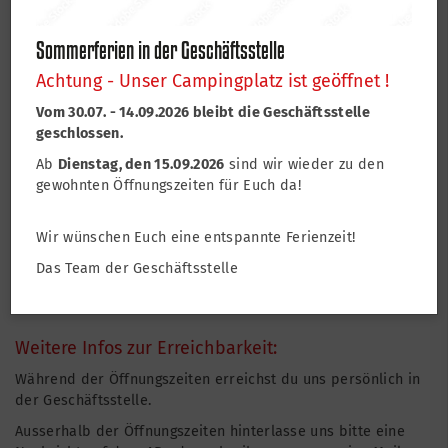
Sommerferien in der Geschäftsstelle
Öffnungszeiten der Geschäftsstelle:
Achtung - Unser Campingplatz ist geöffnet !
Vom 30.07. - 14.09.2026 bleibt die Geschäftsstelle
Dienstag:
08:30 - 12:30 Uhr
geschlossen.
16:30 - 18:30.Uhr
Ab
Dienstag, den 15.09.2026
sind wir wieder zu den
Donnerstag:
08:30 - 12:30 Uhr
gewohnten Öffnungszeiten für Euch da!
16:30 - 18:30 Uhr
Wir wünschen Euch eine entspannte Ferienzeit!
Das Team der Geschäftsstelle
Weitere Infos zur Erreichbarkeit:
Während der Öffnungszeiten erreichst du uns persönlich in
der Geschäftsstelle.
Ausserhalb der Öffnungszeiten hinterlasse uns bitte eine