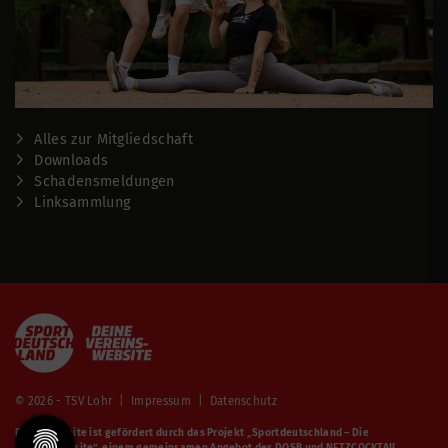
Alles zur Mitgliedschaft
Downloads
Schadensmeldungen
Linksammlung
© 2026 - TSV Lohr |
Impressum
|
Datenschutz
Diese Website ist gefördert durch das Projekt
„Sportdeutschland – Die
Vereinswebsite”
, einem gemeinsamen Angebot des DOSB und NETZCOCKTAIL.