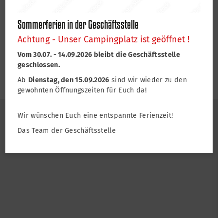
Graduation 2026: geplant 12.06.2026
Sommerpause: 20.06. bis 31.08.2026 -> Erster Clubabend: Fr.
Sommerferien in der Geschäftsstelle
04.09.2026
Achtung - Unser Campingplatz ist geöffnet !
Letzter Clubabend 2026: Fr. 18.12.2026
Vom 30.07. - 14.09.2026 bleibt die Geschäftsstelle
geschlossen.
Ab
Dienstag, den 15.09.2026
sind wir wieder zu den
gewohnten Öffnungszeiten für Euch da!
Wir wünschen Euch eine entspannte Ferienzeit!
Sponsoren & Partner
Das Team der Geschäftsstelle
Danke an alle Partner und Sponsoren, die unseren
Verein unterstützen: