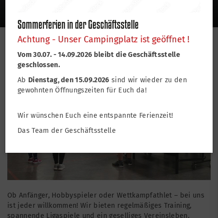
Tischtennis
Sommerferien in der Geschäftsstelle
Achtung - Unser Campingplatz ist geöffnet !
Willkommen in der Abteilung Tischtennis
Vom 30.07. - 14.09.2026 bleibt die Geschäftsstelle
geschlossen.
Ab
Dienstag, den 15.09.2026
sind wir wieder zu den
gewohnten Öffnungszeiten für Euch da!
Wir wünschen Euch eine entspannte Ferienzeit!
Das Team der Geschäftsstelle
Ob Anfänger, Hobbyspieler oder Wettkampfathlet – bei uns
ist jeder willkommen! Wir bieten regelmäßiges Training,
spannende Ligaspiele und ein geselliges Vereinsleben.