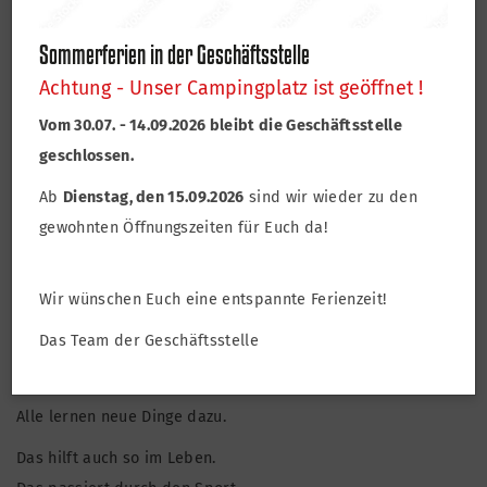
Sommerferien in der Geschäftsstelle
Achtung - Unser Campingplatz ist geöffnet !
Vom 30.07. - 14.09.2026 bleibt die Geschäftsstelle
geschlossen.
Ab
Dienstag, den 15.09.2026
sind wir wieder zu den
Sport ist mehr als Bewegung.
gewohnten Öffnungszeiten für Euch da!
Und Sport ist mehr als nur Sport machen.
Kinder und Jugendliche lernen zum Beispiel gutes
Wir wünschen Euch eine entspannte Ferienzeit!
Miteinander.
Das Team der Geschäftsstelle
Erwachsene lernen neue Dinge durch ihre ehrenamtliche
Arbeit.
Alle lernen neue Dinge dazu.
Das hilft auch so im Leben.